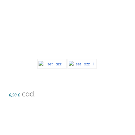
cad.
6,90 €