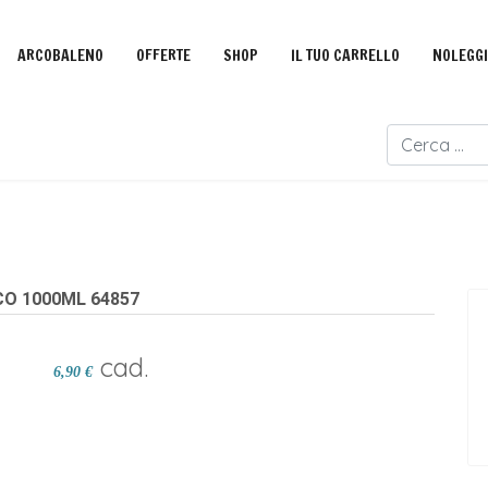
ARCOBALENO
OFFERTE
SHOP
IL TUO CARRELLO
NOLEGG
Cerca
O 1000ML 64857
cad.
6,90 €