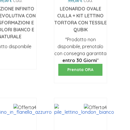
cad.
cad.
99,00 €
999,00 €
ZIONE INFINITO
LEONARDO OVALE
 EVOLUTIVA CON
CULLA + KIT LETTINO
SFORMAZIONI E
TORTORA CON TESSILE
COLORI BIANCO E
QUBIK
NATURALE
"Prodotto non
tto disponibile
disponibile, prenotalo
con consegna garantita
egli opzioni
entro 30 Giorni
"
Prenota ORA