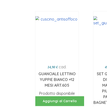
cad.
14,90 €
4
GUANCIALE LETTINO
SET G
YUPPIE BIANCO +12
D
MESI ART.605
MA
PI
Prodotto disponibile
P
Aggiungi al Carrello
BAGNE