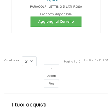
cad.
24,90 €
PARACOLPI LETTINO 3 LATI ROSA
Prodotto disponibile
Aggiungi al Carrello
Visualizza #
1
Risultati 1 - 21 di 37
Pagina 1 di 2
2
Avanti
Fine
I tuoi acquisti